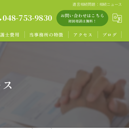
遺言相続問題：相続ニュース
048-753-9830
お問い合わせはこちら
初回相談は無料！
護士費用
当事務所の特徴
アクセス
ブログ
無料相談
離婚
ース
相続
労働問題
企業の法務問題
著作権等知的財産権