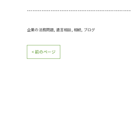
---------------------------------------------------------
企業の法務問題
遺言相談
相続
ブログ
< 前のページ