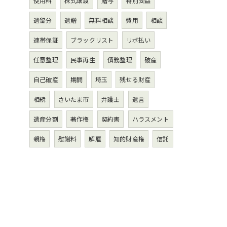
使用料
株式譲渡
贈与
特別受益
遺留分
遺贈
無料相談
費用
相談
連帯保証
ブラックリスト
リボ払い
任意整理
民事再生
債務整理
破産
自己破産
期間
埼玉
残せる財産
相続
さいたま市
弁護士
遺言
遺産分割
著作権
契約書
ハラスメント
親権
慰謝料
解雇
知的財産権
信託