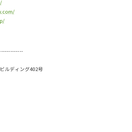
/
w.com/
p/
-------------
蔵ビルディング402号