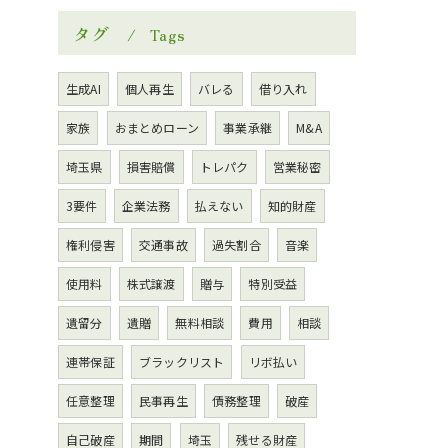
タグ
Tags
生成AI
個人再生
バレる
借り入れ
家族
おまとめローン
事業承継
M&A
埼玉県
損害賠償
トレパク
営業秘密
3要件
企業法務
払えない
知的財産
権利侵害
交通事故
過失割合
音楽
使用料
株式譲渡
贈与
特別受益
遺留分
遺贈
無料相談
費用
相談
連帯保証
ブラックリスト
リボ払い
任意整理
民事再生
債務整理
破産
自己破産
期間
埼玉
残せる財産