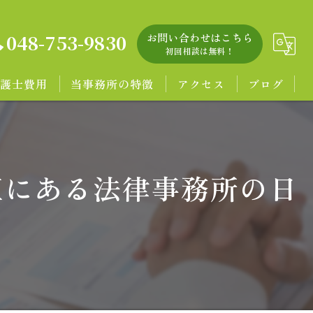
048-753-9830
お問い合わせはこちら
初回相談は無料！
護士費用
当事務所の特徴
アクセス
ブログ
無料相談
離婚
区にある法律事務所の日
相続
労働問題
企業の法務問題
著作権等知的財産権