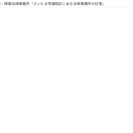
題：樟葉法律事務所「さいたま市浦和区にある法律事務所の日常」