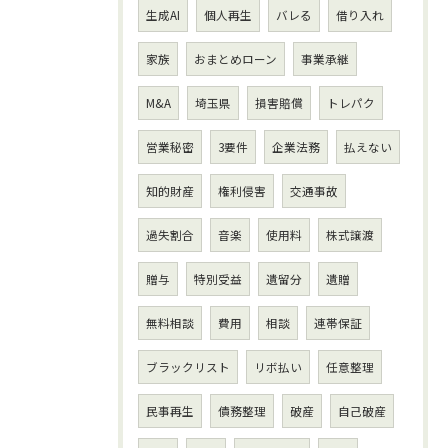
生成AI
個人再生
バレる
借り入れ
家族
おまとめローン
事業承継
M&A
埼玉県
損害賠償
トレパク
営業秘密
3要件
企業法務
払えない
知的財産
権利侵害
交通事故
過失割合
音楽
使用料
株式譲渡
贈与
特別受益
遺留分
遺贈
無料相談
費用
相談
連帯保証
ブラックリスト
リボ払い
任意整理
民事再生
債務整理
破産
自己破産