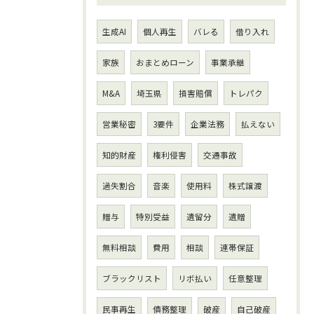
生成AI
個人再生
バレる
借り入れ
家族
おまとめローン
事業承継
M&A
埼玉県
損害賠償
トレパク
営業秘密
3要件
企業法務
払えない
知的財産
権利侵害
交通事故
過失割合
音楽
使用料
株式譲渡
贈与
特別受益
遺留分
遺贈
無料相談
費用
相談
連帯保証
ブラックリスト
リボ払い
任意整理
民事再生
債務整理
破産
自己破産